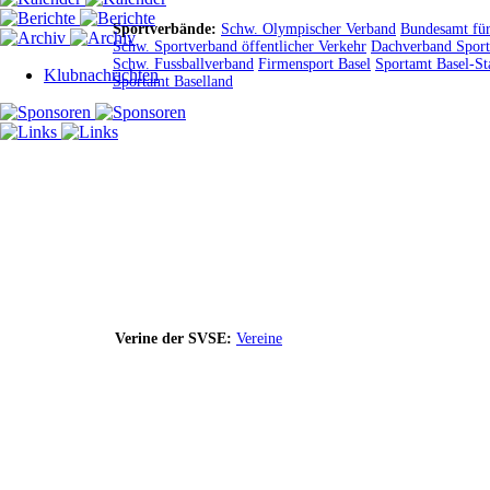
Sportverbände:
Schw. Olympischer Verband
Bundesamt für
Schw. Sportverband öffentlicher Verkehr
Dachverband Sport
Schw. Fussballverband
Firmensport Basel
Sportamt Basel-St
Klubnachrichten
Sportamt Baselland
Verine der SVSE:
Vereine