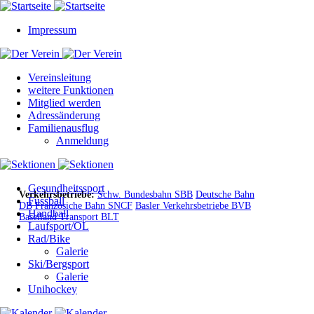
Impressum
Vereinsleitung
weitere Funktionen
Mitglied werden
Adressänderung
Familienausflug
Anmeldung
Gesundheitssport
Verkehrsbetriebe:
Schw. Bundesbahn SBB
Deutsche Bahn
Fussball
DB
Französiche Bahn SNCF
Basler Verkehrsbetriebe BVB
Handball
Baselland Transport BLT
Laufsport/OL
Rad/Bike
Galerie
Ski/Bergsport
Galerie
Unihockey