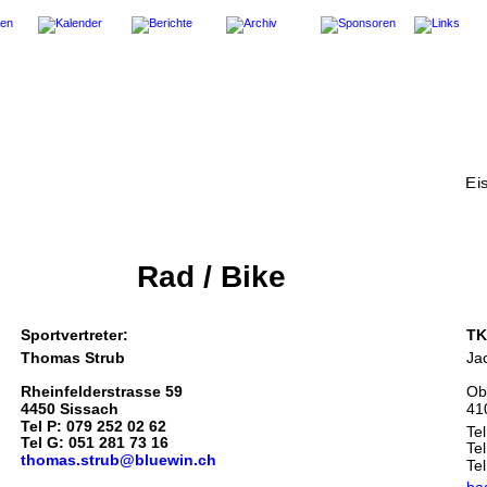
Ei
Rad / Bike
Sportvertreter:
TK
Thomas Strub 
Ja
Rheinfelderstrasse 59
Ob
4450 Sissach
41
Tel P: 079 252 02 62
Te
Tel G: 051 281 73 16
Te
thomas.strub@bluewin.ch 
Te